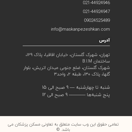
021-44924946
021-44924947
09024525489
info@maskanpezeshkan.com
آدرس
تهران، شهرک گلستان، خیابان اقاقیا، پلاک 129،
ساختمان B.I.M
شهرک گلستان، ضلع جنوبی میدان اتریش، بلوار
گلها، پلاک ۱۳۰، طبقه 2، واحد۳
شنبه تا چهارشنبه — 9 صبح الی 15
پنج شنبه‌ها ———– 9 صبح الی 12
تمامی حقوق این وب سایت متعلق به تعاونی مسکن پزشکان می
باشد. ©