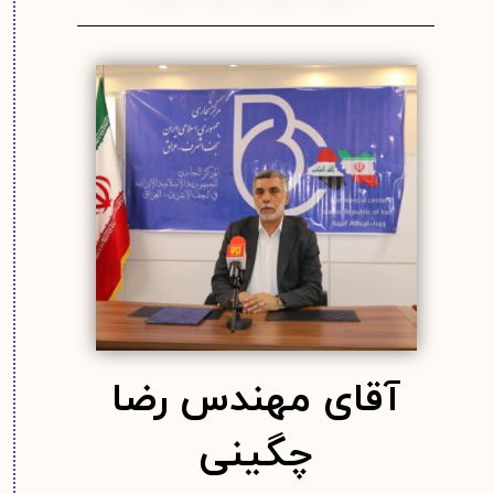
آقای مهندس رضا
چگینی