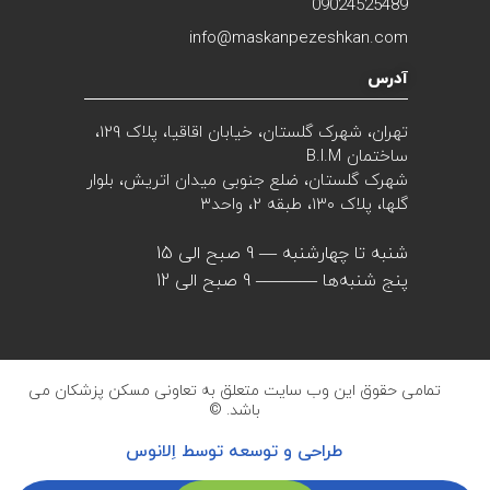
09024525489
info@maskanpezeshkan.com
آدرس
تهران، شهرک گلستان، خیابان اقاقیا، پلاک 129،
ساختمان B.I.M
شهرک گلستان، ضلع جنوبی میدان اتریش، بلوار
گلها، پلاک ۱۳۰، طبقه 2، واحد۳
شنبه تا چهارشنبه — 9 صبح الی 15
پنج شنبه‌ها ———– 9 صبح الی 12
تمامی حقوق این وب سایت متعلق به تعاونی مسکن پزشکان می
باشد. ©
طراحی و توسعه توسط اِلانوس