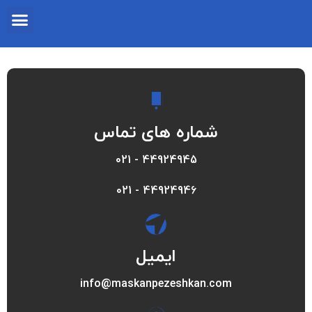
شماره های تماس
44924945 - 021
44924946 - 021
ایمیل
info@maskanpezeshkan.com