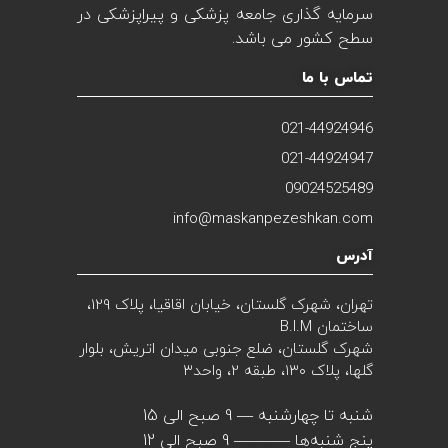
سرمایه گذاری جامعه پزشکی و پیراپزشکی در
سطح کشور می باشد.
تماس با ما
021-44924946
021-44924947
09024525489
info@maskanpezeshkan.com
آدرس
تهران، شهرک گلستان، خیابان اقاقیا، پلاک 129،
ساختمان B.I.M
شهرک گلستان، ضلع جنوبی میدان اتریش، بلوار
گلها، پلاک ۱۳۰، طبقه 2، واحد۳
شنبه تا چهارشنبه — 9 صبح الی 15
پنج شنبه‌ها ———– 9 صبح الی 12