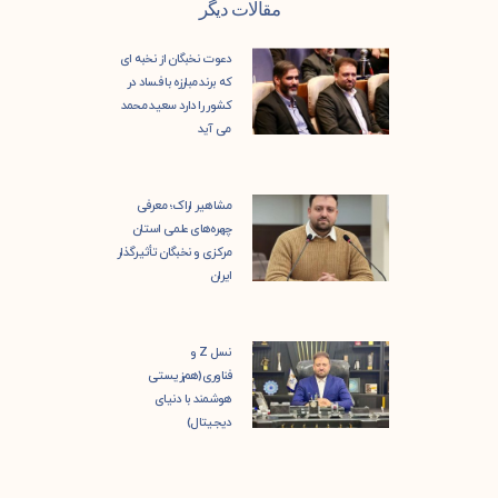
مقالات دیگر
دعوت نخبگان از نخبه ای
که برند مبارزه با فساد در
کشور را دارد سعید محمد
می آید
مشاهیر اراک؛ معرفی
چهره‌های علمی استان
مرکزی و نخبگان تأثیرگذار
ایران
نسل Z و
فناوری(هم‌زیستی
هوشمند با دنیای
دیجیتال)